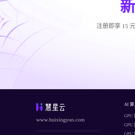
注册即享 15
AI 
GPU
www.huixingyun.com
GPU
GPU